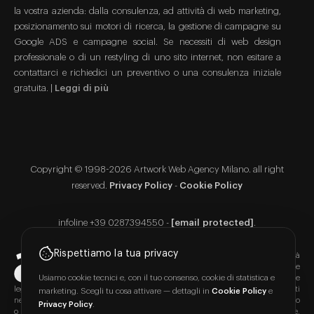
la vostra azienda: dalla consulenza, ad attività di web marketing,
posizionamento sui motori di ricerca, la gestione di campagne su
Google ADS e campagne social. Se necessiti di web design
professionale o di un restyling di uno sito internet, non esitare a
contattarci e richiedici un preventivo o una consulenza iniziale
gratuita. |
Leggi di più
Copyright © 1998-2026 Artwork Web Agency Milano. all right
reserved.
Privacy Policy
-
Cookie Policy
infoline +39 0287394550 -
[email protected]
.
Rispettiamo la tua privacy
Copyright:
Il contenuto del sito www.artworkstudios.it è di proprietà
di Artwork Srl con p.iva 07829880967 ed è vietata la riproduzione
Usiamo cookie tecnici e, con il tuo consenso, cookie di statistica e
anche parziale. Tutti i Contenuti presenti sul sito sono protetti dalle
leggi in materia di proprietà intellettuale e/o industriale. I Contenuti riportati
marketing. Scegli tu cosa attivare — dettagli in
Cookie Policy
e
nelle inserzioni pubblicitarie o le informazioni presentate all'utente dal servizio
Privacy Policy
.
o dagli inserzionisti sono protette dalle norme in materia di diritti d'autore,