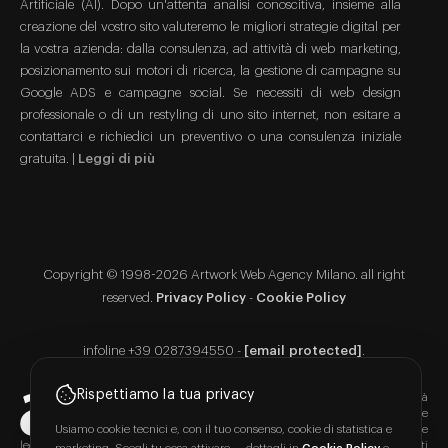
Artificiale (AI). Dopo un'attenta analisi conoscitiva, insieme alla
creazione del vostro sito valuteremo le migliori strategie digital per
la vostra azienda: dalla consulenza, ad attività di web marketing,
posizionamento sui motori di ricerca, la gestione di campagne su
Google ADS e campagne social. Se necessiti di web design
professionale o di un restyling di uno sito internet, non esitare a
contattarci e richiedici un preventivo o una consulenza iniziale
gratuita. |
Leggi di più
Copyright © 1998-2026 Artwork Web Agency Milano. all right
reserved.
Privacy Policy
-
Cookie Policy
infoline +39 0287394550 -
[email protected]
.
Rispettiamo la tua privacy
Copyright:
Il contenuto del sito www.artworkstudios.it è di proprietà
di Artwork Srl con p.iva 07829880967 ed è vietata la riproduzione
Usiamo cookie tecnici e, con il tuo consenso, cookie di statistica e
anche parziale. Tutti i Contenuti presenti sul sito sono protetti dalle
leggi in materia di proprietà intellettuale e/o industriale. I Contenuti riportati