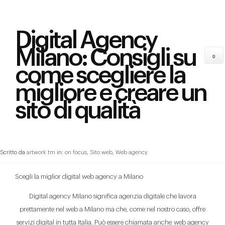
Digital Agency
Milano: Consigli su
0
come scegliere la
migliore e creare un
sito di qualità
Scritto da
artwork tm
in:
on focus
,
Sito web
,
Web agency
Scegli la miglior digital web agency a Milano
Digital agency Milano significa agenzia digitale che lavora
prettamente nel web a Milano ma che, come nel nostro caso, offre
servizi digital in tutta Italia. Può essere chiamata anche web agency