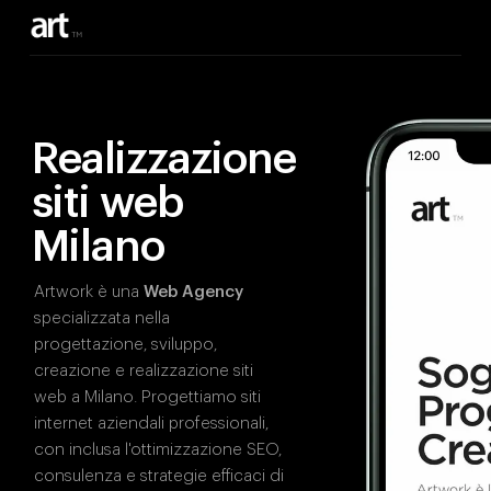
Realizzazione
siti web
Milano
Artwork è una
Web Agency
specializzata nella
progettazione, sviluppo,
creazione e realizzazione siti
web a Milano. Progettiamo siti
internet aziendali professionali,
con inclusa l'ottimizzazione SEO,
consulenza e strategie efficaci di