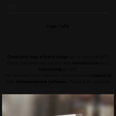
Logo Caffè
Prince
Creazione logo e brand image
per la marca di caffè
Prince che opera nel settore della
torrefazione
e del
franchising
di caffè.
Per l’azienda Prince abbiamo curato inoltre la
creazione
della
comunicazione cartacea
ufficiale e dei gadgets.