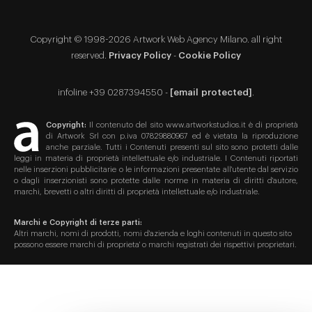
Copyright © 1998-2026 Artwork Web Agency Milano. all right
reserved.
Privacy Policy
-
Cookie Policy
infoline +39 0287394550 -
[email protected]
.
Copyright:
Il contenuto del sito www.artworkstudios.it è di proprietà
di Artwork Srl con p.iva 07829880967 ed è vietata la riproduzione
anche parziale. Tutti i Contenuti presenti sul sito sono protetti dalle
leggi in materia di proprietà intellettuale e/o industriale. I Contenuti riportati
nelle inserzioni pubblicitarie o le informazioni presentate all'utente dal servizio
o dagli inserzionisti sono protette dalle norme in materia di diritti d'autore,
marchi, brevetti o altri diritti di proprietà intellettuale e/o industriale.
Marchi e Copyright di terze parti:
Altri marchi, nomi di prodotti, nomi d'azienda e loghi contenuti in questo sito
possono essere marchi di proprieta' o marchi registrati dei rispettivi proprietari.