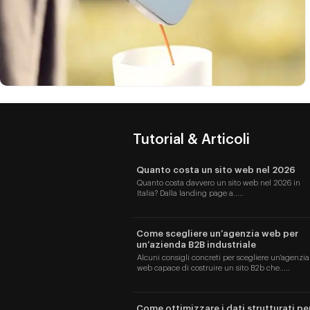
0
PRODUZIONE VIDEO
Tutorial & Articoli
Quanto costa un sito web nel 2026
Quanto costa davvero un sito web nel 2026 in
Italia? Dalla landing page a.....
Come scegliere un’agenzia web per
un’azienda B2B industriale
Alcuni consigli concreti per scegliere un'agenzia
web capace di costruire un sito B2b che.....
Come ottimizzare i dati strutturati pe