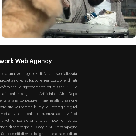
0
PRODUZIONE VIDEO
twork Web Agency
rk è una web agency di Milano specializzata
 progettazione, sviluppo e realizzazione di siti
rofessionali e rigorosamente ottimizzati SEO e
ziati dall'Intelligenza Artificiale (AI). Dopo
enta analisi conoscitiva, insieme alla creazione
stro sito valuteremo le migliori strategie digital
 vostra azienda: dalla consulenza, ad attività di
arketing, posizionamento sui motori di ricerca,
stione di campagne su Google ADS e campagne
. Se necessiti di web design professionale o di un