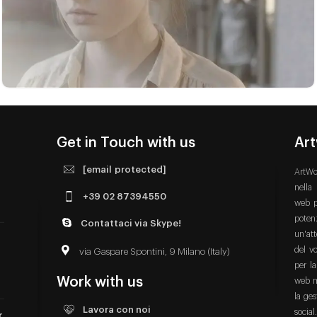
0
PRODUZIONE VIDEO
Get in Touch with us
Ar
[email protected]
ArtWo
nella
+39 02 87394550
web p
poten
Contattaci via Skype!
un'att
del vo
via Gaspare Spontini, 9 Milano (Italy)
per la
Work with us
web m
la ge
Lavora con noi
social
r