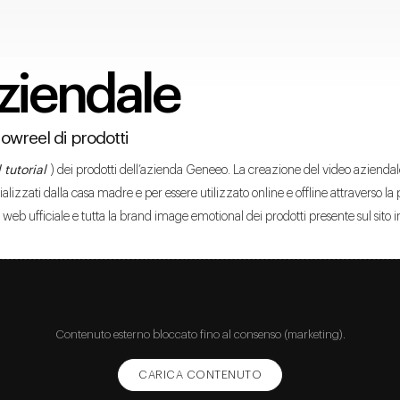
ziendale
owreel di prodotti
 tutorial
) dei prodotti dell’azienda Geneeo. La creazione del video aziendale
ati dalla casa madre e per essere utilizzato online e offline attraverso la 
o web ufficiale e tutta la brand image emotional dei prodotti presente sul sito i
Contenuto esterno bloccato fino al consenso (marketing).
CARICA CONTENUTO