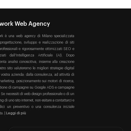
twork Web Agency
rk è una web agency di Milano specializzata
 progettazione, sviluppo e realizzazione di siti
rofessionali e rigorosamente ottimizzati SEO e
ziati dall'Intelligenza Artificiale (AI). Dopo
enta analisi conoscitiva, insieme alla creazione
stro sito valuteremo le migliori strategie digital
 vostra azienda: dalla consulenza, ad attività di
arketing, posizionamento sui motori di ricerca,
stione di campagne su Google ADS e campagne
. Se necessiti di web design professionale o di un
ing di uno sito internet, non esitare a contattarci e
edici un preventivo o una consulenza iniziale
ta. |
Leggi di più