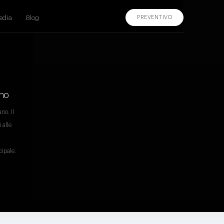
edia
Blog
PREVENTIVO
ano
no. Il
 alle
cipale.