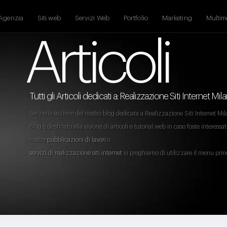
Agenzia
Siti web
Servizi Web
Portfolio
Marketing
Multim
Articoli
Tutti gli Articoli dedicati a: Realizzazione Siti Internet Mil
Sei nella sezione del nostro blog dedicata a Realizzazione Siti Internet Mila
Blog è destinato alla visione di articoli e tutorial web in caso foste interessati
nostre
pubblicazioni di lavori
o
servizi di realizzazione siti internet
vi preghiamo di utilizzare il menu prin