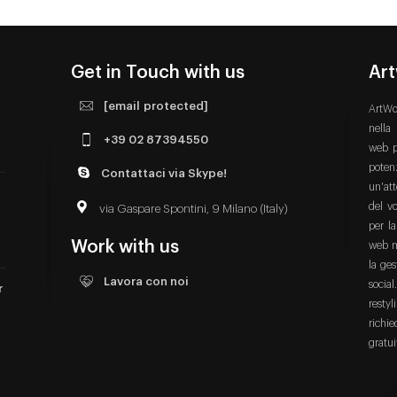
Get in Touch with us
Ar
[email protected]
ArtWo
nella
+39 02 87394550
web p
poten
Contattaci via Skype!
un'att
del vo
via Gaspare Spontini, 9 Milano (Italy)
per la
Work with us
web m
la ge
Lavora con noi
social
r
restyl
richi
gratui