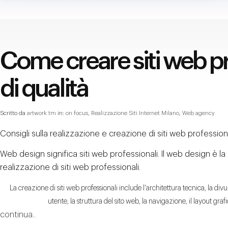
Come creare siti web pr
di qualità
Scritto da
artwork tm
in:
on focus
,
Realizzazione Siti Internet Milano
,
Web agency
Consigli sulla realizzazione e creazione di siti web professional
Web design significa siti web professionali. Il web design è la
realizzazione di siti web professionali.
La creazione di siti web professionali include l'architettura tecnica, la div
utente, la struttura del sito web, la navigazione, il layout gra
continua..