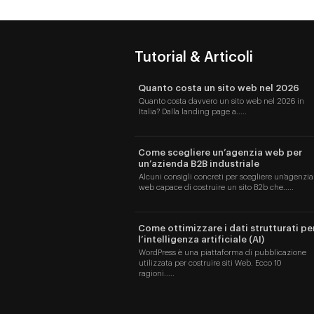
Tutorial & Articoli
Quanto costa un sito web nel 2026
Quanto costa davvero un sito web nel 2026 in
Italia? Dalla landing page a.....
Come scegliere un’agenzia web per
un’azienda B2B industriale
Alcuni consigli concreti per scegliere un'agenzia
web capace di costruire un sito B2b che.....
Come ottimizzare i dati strutturati pe
l’intelligenza artificiale (AI)
WordPress è una piattaforma di pubblicazione
utilizzata per costruire siti Web. Ecco 10
ragioni.....